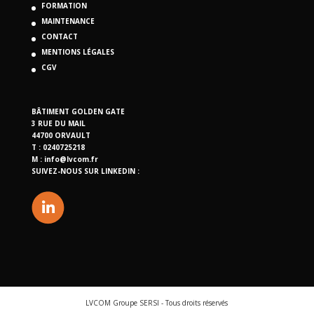
FORMATION
MAINTENANCE
CONTACT
MENTIONS LÉGALES
CGV
BÂTIMENT GOLDEN GATE
3 RUE DU MAIL
44700 ORVAULT
T : 0240725218
M :
info@lvcom.fr
SUIVEZ-NOUS SUR LINKEDIN :
LVCOM Groupe SERSI - Tous droits réservés