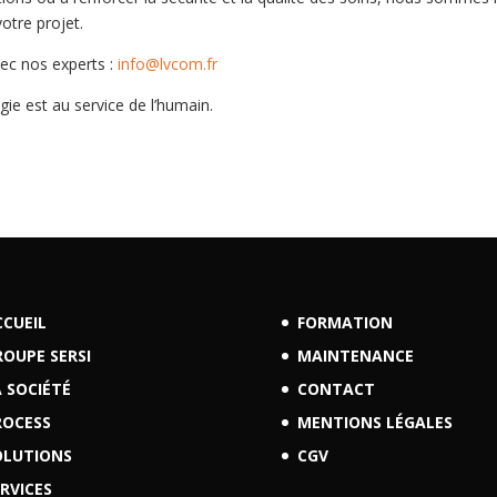
tre projet.
ec nos experts :
info@lvcom.fr
ie est au service de l’humain.
CCUEIL
FORMATION
ROUPE SERSI
MAINTENANCE
 SOCIÉTÉ
CONTACT
ROCESS
MENTIONS LÉGALES
OLUTIONS
CGV
RVICES