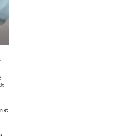
s
é
 de
n
on et
là