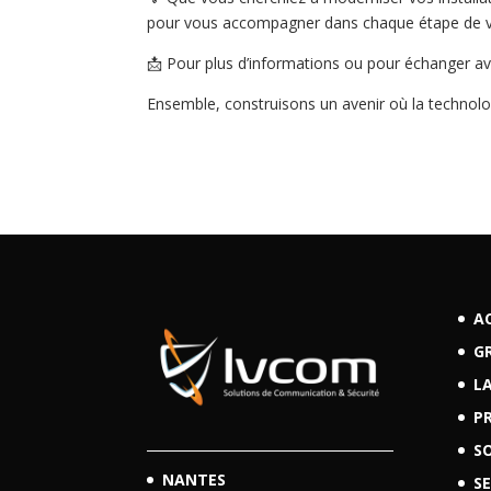
pour vous accompagner dans chaque étape de vo
📩 Pour plus d’informations ou pour échanger av
Ensemble, construisons un avenir où la technolog
A
G
LA
P
S
NANTES
SE